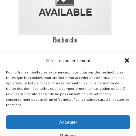
Recherche
Le département Recherche Les activités du Département
Gérer le consentement
Recherche de l’IRTS de Lorraine se fondent sur les termes de
l’arrêté du 22 Août 1986, portant création d’Instituts Régionaux
Pour offrir les meilleures expériences, nous utilisons des technologies
du Travail Social, selon lequel les IRTS « sont…
telles que les cookies pour stocker et/ou accéder aux informations des
appareils. Le fait de consentir à ces technologies nous permettra de
Article entier →
traiter des données telles que le comportement de navigation ou les ID
uniques sur ce site. Le fait de ne pas consentir ou de retirer son
Publier par :
//
mars 24, 2014
consentement peut avoir un effet négatif sur certaines caractéristiques et
fonctions.
Navigation des articles
←
Articles plus anciens
Accepter
Refuser