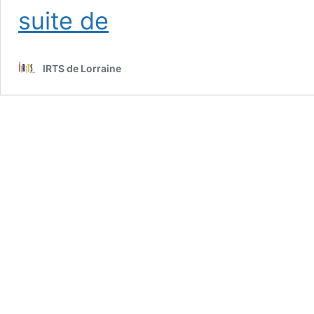
Effectifs
suite de
et
taux
de
IRTS de Lorraine
réussite
par
filière
: