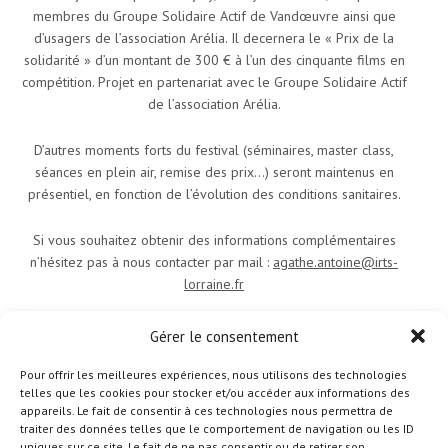
membres du Groupe Solidaire Actif de Vandœuvre ainsi que
d’usagers de l’association Arélia. Il decernera le « Prix de la
solidarité » d’un montant de 300 € à l’un des cinquante films en
compétition. Projet en partenariat avec le Groupe Solidaire Actif
de l’association Arélia.
D’autres moments forts du festival (séminaires, master class,
séances en plein air, remise des prix…) seront maintenus en
présentiel, en fonction de l’évolution des conditions sanitaires.
Si vous souhaitez obtenir des informations complémentaires
n’hésitez pas à nous contacter par mail :
agathe.antoine@irts-
lorraine.fr
ou consultez et abonnez-vous à la page Facebook du Festival :
Gérer le consentement
https://www.facebook.com/RencontresDocumentaires
Pour offrir les meilleures expériences, nous utilisons des technologies
telles que les cookies pour stocker et/ou accéder aux informations des
appareils. Le fait de consentir à ces technologies nous permettra de
traiter des données telles que le comportement de navigation ou les ID
uniques sur ce site. Le fait de ne pas consentir ou de retirer son