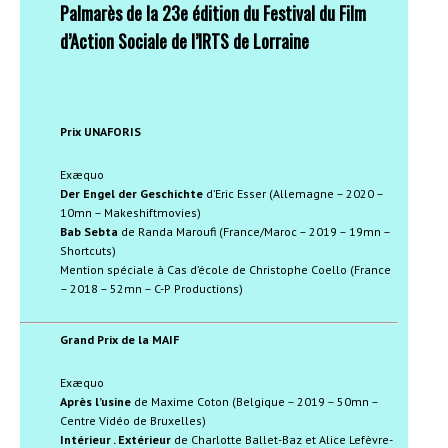
Palmarès de la 23
e
édition du Festival du Film
d’Action Sociale de l’IRTS de Lorraine
Prix UNAFORIS
Exæquo
Der Engel der Geschichte
d’Eric Esser (Allemagne – 2020 –
10mn – Makeshiftmovies)
Bab Sebta
de Randa Maroufi (France/Maroc – 2019 – 19mn –
Shortcuts)
Mention spéciale à Cas d’école de Christophe Coello (France
– 2018 – 52mn – C-P Productions)
Grand Prix de la MAIF
Exæquo
Après l’usine
de Maxime Coton (Belgique – 2019 – 50mn –
Centre Vidéo de Bruxelles)
Intérieur . Extérieur
de Charlotte Ballet-Baz et Alice Lefèvre-