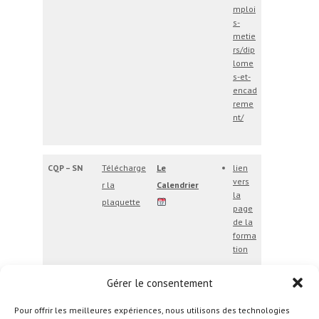
mploi
s-
metie
rs/dip
lome
s-et-
encad
reme
nt/
CQP – SN
Télécharge
Le
lien
vers
r la
Calendrier
la
plaquette
page
de la
forma
tion
Gérer le consentement
Pour offrir les meilleures expériences, nous utilisons des technologies