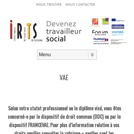
Menu d'en-tête
Aller au contenu
NOUS TROUVER
NOUS CONTACTER
Aller au contenu
Menu
VAE
Selon votre statut professionnel ou le diplôme visé, vous êtes
concerné-e par le dispositif de droit commun (DDC) ou par le
dispositif FRANCEVAE. Pour plus d’information relative à vos
droits veuillez consulter la rubrique «
quelles sont les