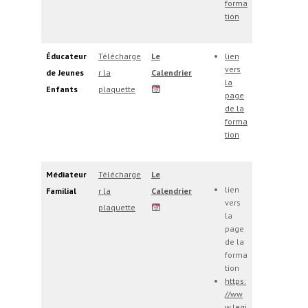
forma
tion
Éducateur
Télécharge
Le
lien
vers
de Jeunes
r la
Calendrier
la
Enfants
plaquette
page
de la
forma
tion
Médiateur
Télécharge
Le
lien
Familial
r la
Calendrier
vers
plaquette
la
page
de la
forma
tion
https:
//ww
w.legi