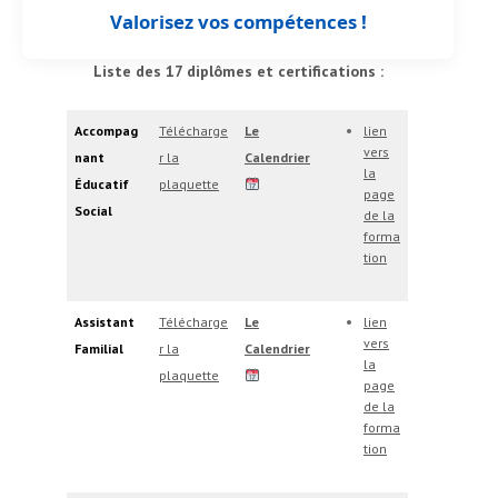
Valorisez vos compétences !
Liste des 17 diplômes et certifications :
Accompag
Télécharge
Le
lien
vers
nant
r la
Calendrier
la
Éducatif
plaquette
page
Social
de la
forma
tion
Assistant
Télécharge
Le
lien
vers
Familial
r la
Calendrier
la
plaquette
page
de la
forma
tion