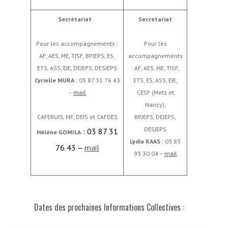
Secrétariat
Secrétariat
Pour les accompagnements :
Pour les
AF, AES, ME, TISF, BPJEPS, ES,
accompagnements
ETS, ASS, EJE, DEJEPS, DESJEPS
: AF, AES, ME, TISF,
Cyrielle MURA
: 03 87 31 76 43
ETS, ES, ASS, EJE,
–
mail
CESF (Metz et
Nancy),
CAFERUIS, MF, DEIS et CAFDES
BPJEPS, DEJEPS,
DESJEPS
: 03 87 31
Hélène
GOMILA
Lydia KAAS
: 03 83
76 43 –
mail
93 30 04 –
mail
Dates des prochaines Informations Collectives :