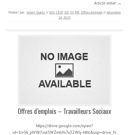
Article entier →
Publier par :
Julien Goetz
//
ASS
,
CESF
,
EJE
,
ES
,
ME
,
Offres d'emploi
//
décembre
16, 2025
Offres d’emplois – Travailleurs Sociaux
https://drive.google.com/open?
id=1lvSk_pNYB7vul5WZmbfn7u32WJy-htht&usp=drive_fs