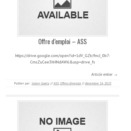
Offre d’emploi – ASS
https://drive.google.com/open?id=1dV_GZtc9ncJ_0b7-
CmsZuCee3hHNdAW6&usp=drive_fs
Article entier →
Publier par :
Julien Goetz
//
ASS
,
Offres d'emploi
//
décembre 16, 2025