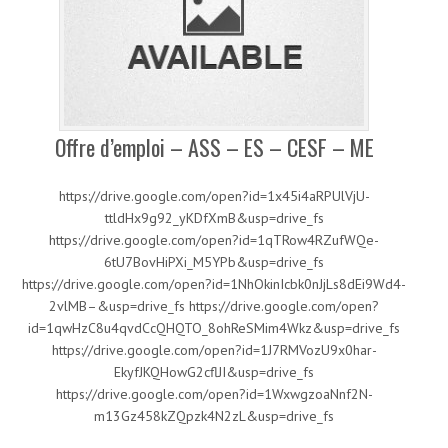
Offre d’emploi – ASS – ES – CESF – ME
https://drive.google.com/open?id=1x45i4aRPUlVjU-
ttldHx9g92_yKDfXmB&usp=drive_fs
https://drive.google.com/open?id=1qTRow4RZufWQe-
6tU7BovHiPXi_M5YPb&usp=drive_fs
https://drive.google.com/open?id=1NhOkinIcbk0nJjLs8dEi9Wd4-
2vlMB–&usp=drive_fs https://drive.google.com/open?
id=1qwHzC8u4qvdCcQHQTO_8ohReSMim4Wkz&usp=drive_fs
https://drive.google.com/open?id=1J7RMVozU9x0har-
EkyfJKQHowG2cflJI&usp=drive_fs
https://drive.google.com/open?id=1WxwgzoaNnf2N-
m13Gz458kZQpzk4N2zL&usp=drive_fs